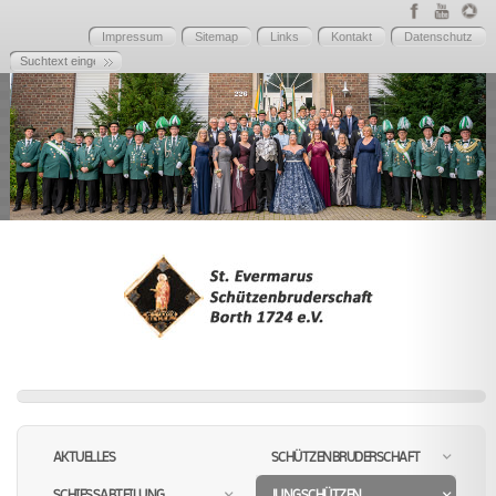
Impressum
Sitemap
Links
Kontakt
Datenschutz
AKTUELLES
SCHÜTZENBRUDERSCHAFT
SCHIESSABTEILUNG
JUNGSCHÜTZEN