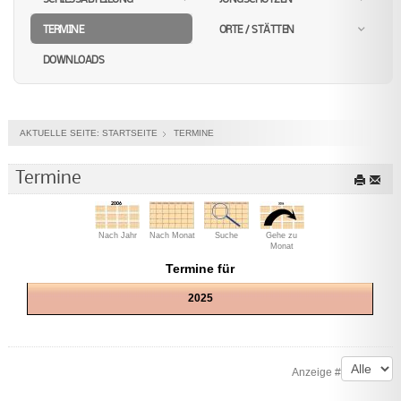
TERMINE
ORTE / STÄTTEN
DOWNLOADS
AKTUELLE SEITE:
STARTSEITE
TERMINE
Termine
Nach Jahr
Nach Monat
Suche
Gehe zu
Monat
Termine für
2025
Limite der Paginierungsliste
Anzeige #