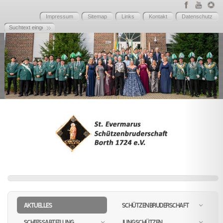
Impressum
Sitemap
Links
Kontakt
Datenschutz
AKTUELLES
SCHÜTZENBRUDERSCHAFT
SCHIESSABTEILUNG
JUNGSCHÜTZEN