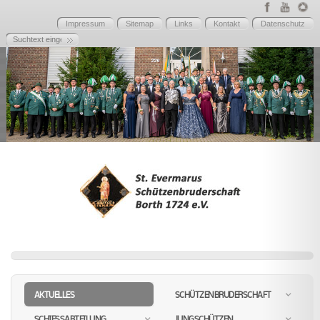
Impressum
Sitemap
Links
Kontakt
Datenschutz
AKTUELLES
SCHÜTZENBRUDERSCHAFT
SCHIESSABTEILUNG
JUNGSCHÜTZEN